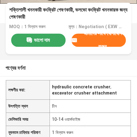
শক্তিশালী খননকারী কংক্রিট পেষণকারী, ভলভো কংক্রিট খননকারক জন্য
পেষণকারী
MOQ：1 বিন্যাস করুন
মূল্য：Negotiation ( EXW , FOB or CIF price )
আমাদের সাথে যোগাযোগ
ভালো দাম
করুন
পণ্যের বর্ণনা
hydraulic concrete crusher
,
লক্ষণীয় করা:
excavator crusher attachment
উৎপত্তি স্থল
চীন
ডেলিভারি সময়
10-14 ওয়ার্কডাইজ
ন্যূনতম চাহিদার পরিমাণ
1 বিন্যাস করুন