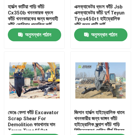
হার্ডক্স কাটিয়া গাড়ি কাঁচি
এক্সক্যাভেটর ধ্বংস কাঁচি Jsb
Cx350b খননকারক ধ্বংস
এক্সক্যাভেটর কাঁচি দুর্গ Teyun
কারখানা ভ্রমণ
কাঁচি খননকারকের জন্য জলবাহী
Tycs450rt হাইড্রোলিক
কাঁচি কোরিয়ান প্রযুক্তি কার্ট
কাঁচি জন্য গাড়ী কার্ট
অনুসন্ধান পাঠান
অনুসন্ধান পাঠান
মান নিয়ন্ত্রণ
যোগাযোগ করুন
উদ্ধৃতির জন্য আবেদন
Company News
ভেঙে ফেলা কাঁচি Excavator
জিসান হার্ডক্স হাইড্রোলিক ধাতব
খনক রাক ব্রেককারী
Scrap Shear For
খননকারীর জন্য ভাঙ্গন কাঁচি
Demolition কারখানার দাম
হাইড্রোলিক স্ক্র্যাপ কাঁচি গাড়ি
Teyun Tycs450rt
বিচ্ছিন্নকরণ মেশিন শীর্ষ বিক্রয়
হাইড্রোলিক রক ব্রেকার