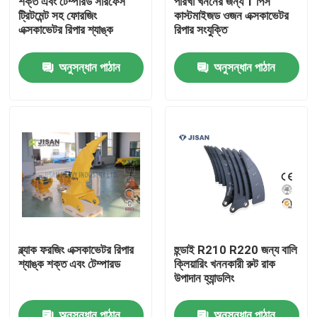
শক্ত এবং টেম্পারড সারফেস
পরিখা খননের জন্য 1 পিস
ট্রিটমেন্ট সহ ফোরজিং
কাস্টমাইজড ওজন এক্সকাভেটর
এক্সকাভেটর রিপার শ্যাঙ্ক
রিপার সংযুক্তি
কারখানা ভ্রমণ
অনুসন্ধান পাঠান
অনুসন্ধান পাঠান
মান নিয়ন্ত্রণ
যোগাযোগ করুন
উদ্ধৃতির জন্য আবেদন
Company News
ব্ল্যাক ফরজিং এক্সকাভেটর রিপার
হুন্ডাই R210 R220 জন্য বালি
শ্যাঙ্ক শক্ত এবং টেম্পারড
ক্লিয়ারিং খননকারী রুট রাক
খনক রাক ব্রেককারী
উপাদান হ্যান্ডলিং
হাইড্রোলিক রক ব্রেকার
অনুসন্ধান পাঠান
অনুসন্ধান পাঠান