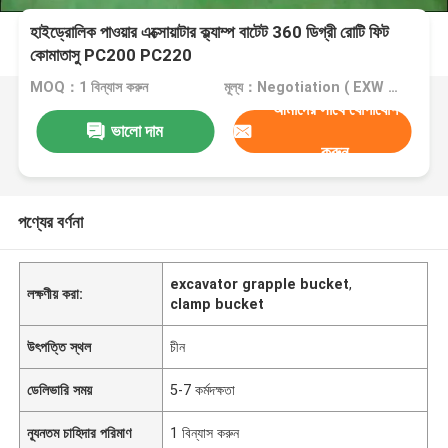
হাইড্রোলিক পাওয়ার এক্সোয়াটার ক্ল্যাম্প বাটেট 360 ডিগ্রী রোটি ফিট
কোমাতাসু PC200 PC220
MOQ：1 বিন্যাস করুন
মূল্য：Negotiation ( EXW , FOB or CIF price )
আমাদের সাথে যোগাযোগ
ভালো দাম
করুন
পণ্যের বর্ণনা
excavator grapple bucket
,
লক্ষণীয় করা:
clamp bucket
উৎপত্তি স্থল
চীন
ডেলিভারি সময়
5-7 কর্মদক্ষতা
ন্যূনতম চাহিদার পরিমাণ
1 বিন্যাস করুন