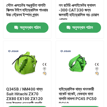
স্টোন এক্সচেটর সঙ্কুচিত বালতি
নন রটেরি এক্সাইভেটর ক্যাবল
ফিক্সড টাইপ হাইড্রোলিক পাওয়ার
-300 CAT330 জন্য
কারখানা ভ্রমণ
উচ্চ স্ট্রেনথ ইস্পাত গ্র্যাব
জলবাহী হাইড্রোলিক বড় চোয়াল
খোলার
অনুসন্ধান পাঠান
অনুসন্ধান পাঠান
মান নিয়ন্ত্রণ
যোগাযোগ করুন
উদ্ধৃতির জন্য আবেদন
Company News
Q345B / NM400 থাম্ব
হাইড্রোলিক থাম্ব খননকারী
খনক রাক ব্রেককারী
Suit Hitachi ZX70
বাকেট বাকেট, বেকহাম বাতা
ZX80 EX100 ZX120
বালতি মামলা PC45 PC50
সঙ্গে ইস্পাত খননকারী বালতি
PC60
হাইড্রোলিক রক ব্রেকার