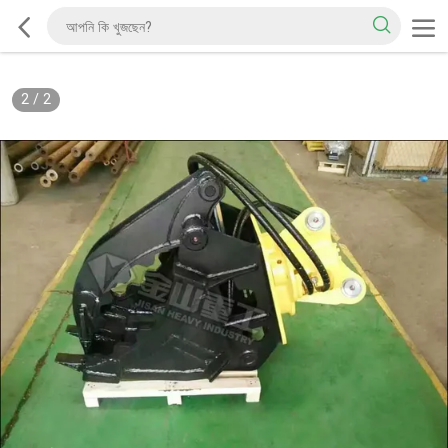
2
/
2