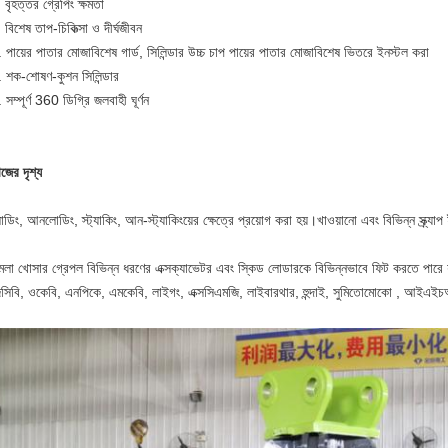
 বৃহত্তর গ্রেপিং ক্ষমতা
 বিশেষ তাপ-চিকিত্সা ও দীর্ঘজীবন
 পায়ের পাতার মোজাবিশেষ গার্ড, সিলিন্ডার উচ্চ চাপ পায়ের পাতার মোজাবিশেষ ভিতরে ইনস্টল করা
. শক-শোষণ-কুশন সিলিন্ডার
 সম্পূর্ণ 360 ডিগ্রি জলবাহী ঘূর্ণন
জের দৃশ্য
ডিং, আনলোডিং, স্ট্যাকিং, আন-স্ট্যাকিংয়ের ক্ষেত্রে প্রয়োগ করা হয়।খাওয়ানো এবং বিভিন্ন স্ক্র
লা খোসার গ্রেপল বিভিন্ন ধরণের এক্সক্যাভেটর এবং স্কিড লোডারকে বিভিন্নভাবে ফিট করতে পারে যা 
িসিবি, ওকেবি, এনপিকে, এমকেবি, লাইগং, এক্সসিএমজি, লাইবারথার, হুন্দাই, সুমিতোমোকো , আইএই