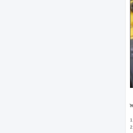
বৈ
1.
2