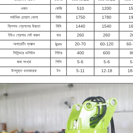
ওজন
কেজি
510
1200
1
সর্বাধিক চোয়াল খোলা
মিমি
1750
1780
1
ক্লিপড গ্রেপলের উচ্চতা
মিমি
1440
1540
1
ইউও প্রেসার সেট করুন
বার
260
260
2
অপারেটিং ফ্লাক্স
lpm
20-70
60-120
60
সিলিন্ডার ভলিউম
লিটার
400
600
8
জবা সংখ্যা
পিসি
5-6
5-6
5
উপযুক্ত খননকারক
টন
5-11
12-18
18