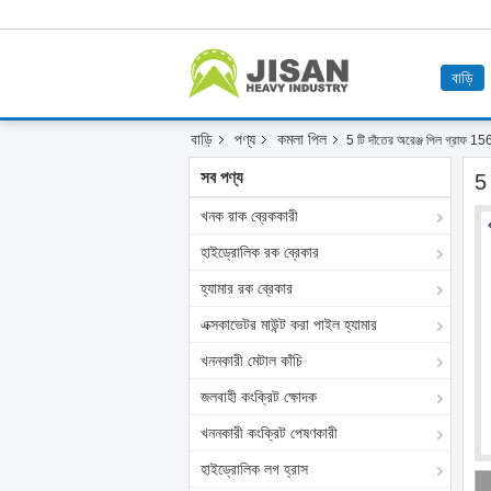
বাড়ি
বাড়ি
পণ্য
কমলা পিল
5 টি দাঁতের অরেঞ্জ পিল গ্রাফ 1
সব পণ্য
5 
খনক রাক ব্রেককারী
হাইড্রোলিক রক ব্রেকার
হ্যামার রক ব্রেকার
এক্সকাভেটর মাউন্ট করা পাইল হ্যামার
খননকারী মেটাল কাঁচি
জলবাহী কংক্রিট ক্ষোদক
খননকারী কংক্রিট পেষণকারী
হাইড্রোলিক লগ হ্রাস