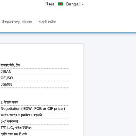
বিক্রয়
Bengali
উদ্ধৃতির জন্য আবেদন
সংস্থা নিউজ
ইন্তাই সিটি, চীন
JISAN
CE,ISO
JSM08
1 বিন্যাস করুন
Negotiation ( EXW , FOB or CIF price )
কাঠের ক্ষেত্রে বা pallets রপ্তানি
5-7 কর্মদক্ষতা
T/T, L/C, পশ্চিম ইউনিয়ন
প্রতি মাসে 80 টি সেট