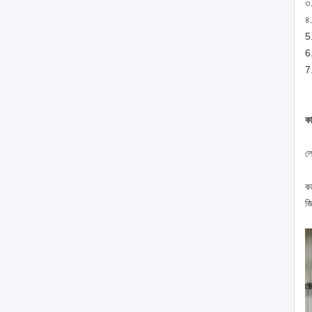
৩.
৪.
5.
6
7.
কা
লো
কম
জ