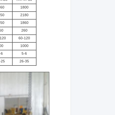
560
1800
950
2180
650
1860
60
260
-120
60-120
00
1000
-6
5-6
-25
26-35