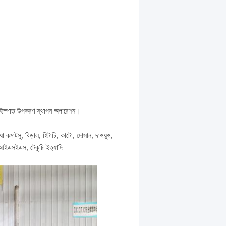
্যাপ ইস্পাত উপকরণ স্থাপন অপারেশন।
কমাটসু, বিড়াল, হিটাচি, কাটো, দোসান, দাওয়ুও,
চআইএসইএস, টেকুচি ইত্যাদি