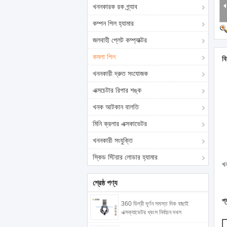
খননকারক রক গ্র্যাব
কম্পন পিল হ্যামার
জলবাহী প্লেট কম্প্যাক্টর
কমলা পিল
বি
খননকারী দ্রুত সংযোজক
এক্সচেটার রিপার শঙ্ক
খনক আটকান বালতি
মিনি ক্রলার এক্সকাভেটর
খননকারী সংযুক্তি
স্কিড স্টিয়ার লোডার হ্যামার
খন
শ্রেষ্ঠ পণ্য
প্
360 ডিগ্রী ঘূর্ণন সমস্ত দিক বাছাই
এক্সক্যাভেটর ধ্বংস নির্বাচন দখল