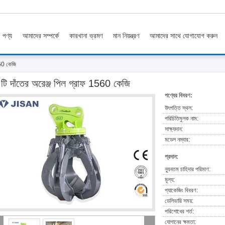
পণ্য
আমাদের সম্পর্কে
কারখানা ভ্রমণ
মান নিয়ন্ত্রণ
আমাদের সাথে যোগাযোগ করুন
560 কেজি
টি দাঁতের অরেঞ্জ পিল গ্রাফ 1560 কেজি
পণ্যের বিবরণ:
উৎপত্তি স্থল:
পরিচিতিমুলক নাম:
সাক্ষ্যদান:
মডেল নম্বার:
প্রদান:
ন্যূনতম চাহিদার পরিমাণ:
মূল্য:
প্যাকেজিং বিবরণ:
ডেলিভারি সময়:
পরিশোধের শর্ত:
যোগানের ক্ষমতা: