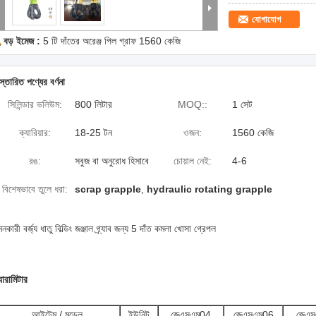
যোগাযোগ
বড় ইমেজ :
5 টি দাঁতের অরেঞ্জ পিল গ্রাফ 1560 কেজি
স্তারিত পণ্যের বর্ণনা
সিলিন্ডার ভলিউম:
800 লিটার
MOQ::
1 সেট
ক্যারিয়ার:
18-25 টন
ওজন:
1560 কেজি
রঙ:
সবুজ বা অনুরোধ হিসাবে
চোয়াল নেই:
4-6
বিশেষভাবে তুলে ধরা:
scrap grapple
,
hydraulic rotating grapple
নকারী বর্জ্য ধাতু বিল্ডিং জঞ্জাল গ্র্যাব জন্য 5 দাঁত কমলা খোসা গ্রেপল
যারামিটার
আইটেম / মডেল
ইউনিট
জেএসএম04
জেএসএম06
জেএ