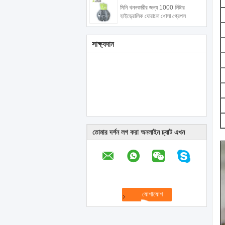
মিনি খননকারীর জন্য 1000 লিটার
হাইড্রোলিক ঘোরানো খোসা গ্রেপল
সাক্ষ্যদান
তোমার দর্শন লগ করা অনলাইন চ্যাট এখন