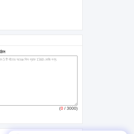
াঠান
(
0
/ 3000)