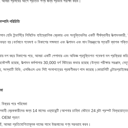
. আমরা প্রসবের আগে প্রতিটি পণ্য জন্য প্রভাব পরীক্ষা করব।
ম্পানি পরিচিতি
সান হেভি ইন্ডাস্ট্রি লিমিটেড হাইড্রোলিক ব্রেকার এবং সংযুক্তিগুলির একটি শীর্ষস্থানীয় উত্পাদনকারী, ন
যবহৃত হয়।বর্তমানে গবেষণা ও বিকাশের সক্ষমতা এবং উত্পাদন এবং মান নিয়ন্ত্রণের স্তরটি ব্যাপক শক্তির
রায় দশ বছর বিকাশের পরে, আমরা একটি পেশাদার এবং অভিজ্ঞ প্রযুক্তিগত গবেষণা দল প্রক্রিয়া কর
রকৌশলী রয়েছে, উত্পাদন কর্মশালার 30,000 বর্গ মিটারের কভার রয়েছে।উন্নত পরীক্ষার সরঞ্জাম, নেতৃ
হ, সংস্থাটি বিভি, এসজিএস এবং সিই শংসাপত্রের প্রমাণীকরণ পাস করেছে।কোয়ালিটি এন্টারপ্রাইজের
বা
 বিক্রয় পরে পরিষেবা
বাহী ব্রেককারীদের জন্য 14 মাসের ওয়্যারেন্টি।আপনার চাহিদা মেটাতে 24 ঘন্টা প্রম্পট বিক্রয়োত্
. OEM গ্রহণ
্যাঁ, আমরা প্রতিযোগিতামূলক দামের সাথে উচ্চমানের পণ্য সরবরাহ করব।