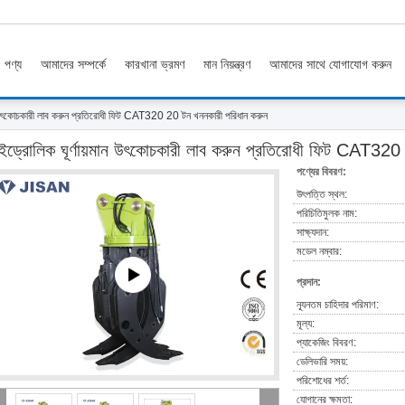
পণ্য
আমাদের সম্পর্কে
কারখানা ভ্রমণ
মান নিয়ন্ত্রণ
আমাদের সাথে যোগাযোগ করুন
ান উৎকোচকারী লাব করুন প্রতিরোধী ফিট CAT320 20 টন খননকারী পরিধান করুন
ইড্রোলিক ঘূর্ণায়মান উৎকোচকারী লাব করুন প্রতিরোধী ফিট CAT320
পণ্যের বিবরণ:
উৎপত্তি স্থল:
পরিচিতিমুলক নাম:
সাক্ষ্যদান:
মডেল নম্বার:
প্রদান:
ন্যূনতম চাহিদার পরিমাণ:
মূল্য:
প্যাকেজিং বিবরণ:
ডেলিভারি সময়:
পরিশোধের শর্ত:
যোগানের ক্ষমতা: