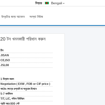
বিক্রয়
Bengali
উদ্ধৃতির জন্য আবেদন
সংস্থা নিউজ
 20 টন খননকারী পরিধান করুন
চীন
JISAN
CE,ISO
JSL08
1 বিন্যাস করুন
Negotiation ( EXW , FOB or CIF price )
কাঠের ক্ষেত্রে রপ্তানি বা অনুরোধ হিসাবে
5-7 কর্মদিবস
T/T, L/C, পশ্চিম ইউনিয়ন
প্রতি বছর 800 সেট