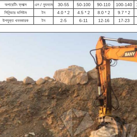
অপারেটিং ফ্লাক্স
এল / ন্যূনতম
30-55
50-100
90-110
100-140
সিলিন্ডার ভলিউম
টন
4.0 * 2
4.5 * 2
8.0 * 2
9.7 * 2
উপযুক্ত খননকারক
টন
2-5
6-11
12-16
17-23