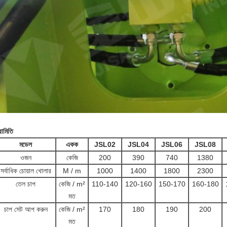
রামিতি
মডেল
একক
JSL02
JSL04
JSL06
JSL08
ওজন
কেজি
200
390
740
1380
সর্বাধিক চোয়াল খোলার
M / m
1000
1400
1800
2300
তেল চাপ
কেজি / m²
110-140
120-160
150-170
160-180
মত
চাপ সেট আপ করুন
কেজি / m²
170
180
190
200
মত