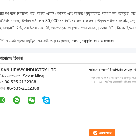
রায় দশ বছর বিকাশের পরে, আমরা একটি পেশাদার এবং অভিজ্ঞ প্রযুক্তিগত গবেষণা দল প্রক্রিয়া কর
্জিনিয়ার রয়েছে, উত্পাদন কর্মশালার 30,000 বর্গ মিটারের কভার রয়েছে।
উন্নত পরীক্ষার সরঞ্জাম, নে
হ, সংস্থাটি বিভি, এসজিএস এবং সিই শংসাপত্রের অনুমোদন পাস করেছে।
কোয়ালিটি এন্টারপ্রাইজের
,
,
যাগ:
খননকারী গ্রেপল সংযুক্তি
খননকারীর জন্য রক গ্র্যাপল
rock grapple for excavator
গাযোগের ঠিকানা
ISAN HEAVY INDUSTRY LTD
আমাদের সরাসরি আপনার তদন্ত প
্যক্তি যোগাযোগ:
Scott Ning
েল:
86 535 2132368
যাক্স:
86-535-2132368