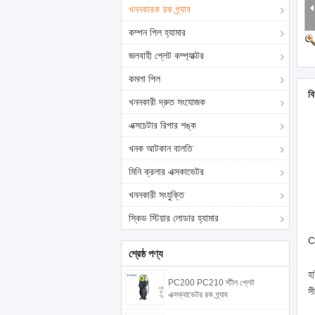
খননকারক রক গ্র্যাব
কম্পন পিল হ্যামার
জলবাহী প্লেট কম্প্যাক্টর
কমলা পিল
বি
খননকারী দ্রুত সংযোজক
এক্সচেটার রিপার শঙ্ক
খনক আটকান বালতি
মিনি ক্রলার এক্সকাভেটর
খননকারী সংযুক্তি
স্কিড স্টিয়ার লোডার হ্যামার
C
শ্রেষ্ঠ পণ্য
হা
PC200 PC210 স্টীল প্লেট
সী
এক্সক্যাভেটর রক গ্র্যাব