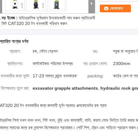
যোগাযোগ
বড় ইমেজ :
হাইড্রোলিক ঘূর্ণায়মান উৎকোচকারী লাব করুন প্রতিরোধী
ফিট CAT320 20 টন খননকারী পরিধান করুন
স্তারিত পণ্যের বর্ণনা
প্রয়োগ:
রক, স্টোন গ্রেপল
রঙ:
সবুজ বা অনুরোধ হ
ব্যাক্তিগত:
কাস্টমাইজড পরিষেবা উপলব্ধ
বড় চোয়াল খোলা:
2300mm
খননকারীর জন্য স্যুট:
17-23 সমস্ত ব্র্যান্ড খননকারক
packing:
কাঠের কেস বা প্য
বিশেষভাবে তুলে ধরা:
excavator grapple attachments
,
hydraulic rock gr
AT320 20 টন খননকারীর জন্য জলবাহী ঘূর্ণন প্রকার এক্সকোভেটর রক গ্রাব
ইড্রলিক শিলা দখল খনন খনন, পিট খনন, নুড়ি এবং কাদামাটি, বালি, কয়লা লোড ভিত্তি তৈরি করার জন
মাবদ্ধ স্থানের জন্য রক গ্র্যাপল বিশেষভাবে প্রযোজ্য।
পোর্ট শিপ, ট্রেন এবং গাড়িতে প্রয়োগ করুন