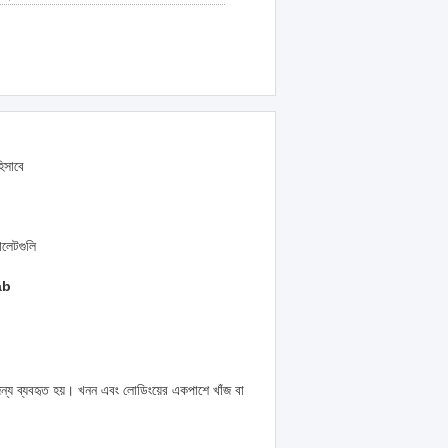
িসাবে
ালেটগুলি
ab
্য ব্যবহৃত হয়।
খনন এবং লোডিংয়ের একপাশে খাঁজ বা
।