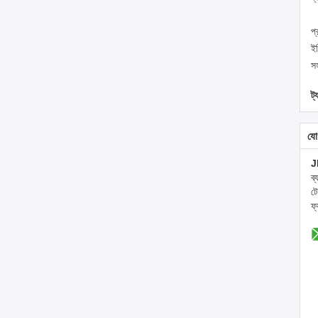
প্
ইঞ
স
ট্
যো
J
ব
ট
ফ্