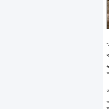
প
স্
ব
আ
কো
জি
ব্