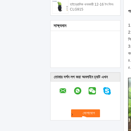
হাইড্রোলিক খননকারী 12-16 টন লিগং
CLG915
পণ
1.
সাক্ষ্যদান
2
সি
3
ক
৪
৫.
তোমার দর্শন লগ করা অনলাইন চ্যাট এখন