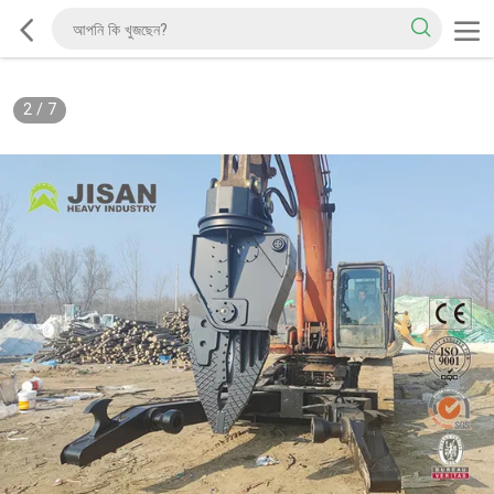
2
/
7