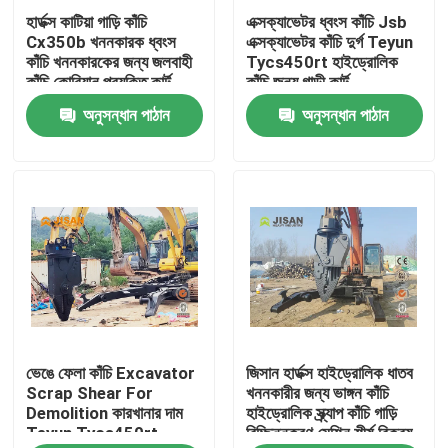
হার্ডক্স কাটিয়া গাড়ি কাঁচি
এক্সক্যাভেটর ধ্বংস কাঁচি Jsb
Cx350b খননকারক ধ্বংস
এক্সক্যাভেটর কাঁচি দুর্গ Teyun
কারখানা ভ্রমণ
কাঁচি খননকারকের জন্য জলবাহী
Tycs450rt হাইড্রোলিক
কাঁচি কোরিয়ান প্রযুক্তি কার্ট
কাঁচি জন্য গাড়ী কার্ট
অনুসন্ধান পাঠান
অনুসন্ধান পাঠান
মান নিয়ন্ত্রণ
যোগাযোগ করুন
উদ্ধৃতির জন্য আবেদন
Company News
ভেঙে ফেলা কাঁচি Excavator
জিসান হার্ডক্স হাইড্রোলিক ধাতব
খনক রাক ব্রেককারী
Scrap Shear For
খননকারীর জন্য ভাঙ্গন কাঁচি
Demolition কারখানার দাম
হাইড্রোলিক স্ক্র্যাপ কাঁচি গাড়ি
Teyun Tycs450rt
বিচ্ছিন্নকরণ মেশিন শীর্ষ বিক্রয়
হাইড্রোলিক রক ব্রেকার