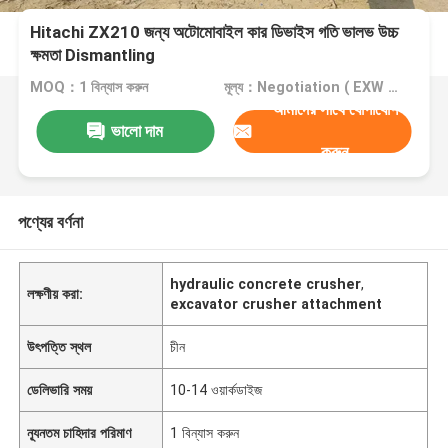
Hitachi ZX210 জন্য অটোমোবাইল কার ডিভাইস গতি ভালভ উচ্চ
ক্ষমতা Dismantling
MOQ：1 বিন্যাস করুন
মূল্য：Negotiation ( EXW , FOB or CIF price )
আমাদের সাথে যোগাযোগ
ভালো দাম
করুন
পণ্যের বর্ণনা
hydraulic concrete crusher
,
লক্ষণীয় করা:
excavator crusher attachment
উৎপত্তি স্থল
চীন
ডেলিভারি সময়
10-14 ওয়ার্কডাইজ
ন্যূনতম চাহিদার পরিমাণ
1 বিন্যাস করুন