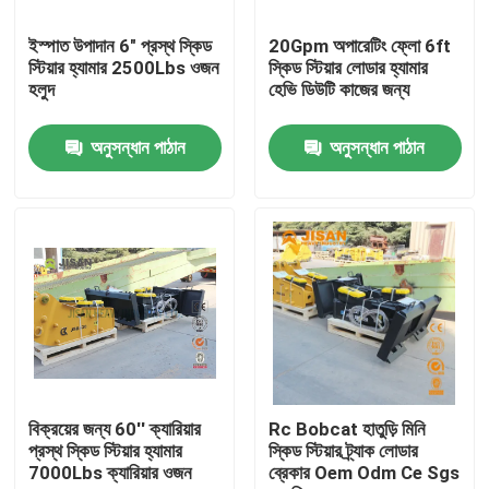
ইস্পাত উপাদান 6" প্রস্থ স্কিড
20Gpm অপারেটিং ফ্লো 6ft
কারখানা ভ্রমণ
স্টিয়ার হ্যামার 2500Lbs ওজন
স্কিড স্টিয়ার লোডার হ্যামার
হলুদ
হেভি ডিউটি ​​কাজের জন্য
মান নিয়ন্ত্রণ
অনুসন্ধান পাঠান
অনুসন্ধান পাঠান
যোগাযোগ করুন
উদ্ধৃতির জন্য আবেদন
Company News
খনক রাক ব্রেককারী
বিক্রয়ের জন্য 60'' ক্যারিয়ার
Rc Bobcat হাতুড়ি মিনি
প্রস্থ স্কিড স্টিয়ার হ্যামার
স্কিড স্টিয়ার ট্র্যাক লোডার
7000Lbs ক্যারিয়ার ওজন
ব্রেকার Oem Odm Ce Sgs
হাইড্রোলিক রক ব্রেকার