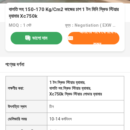
বালতি সহ 150-170 Kg/Cm2 কাজের চাপ 1 টন মিনি স্কিড স্টিয়ার
হ্যামার Xc750k
MOQ：1 সেট
মূল্য：Negotiation ( EXW , FOB or CIF price )
আমাদের সাথে যোগাযোগ
ভালো দাম
করুন
পণ্যের বর্ণনা
1 টন স্কিড স্টিয়ার হ্যামার
,
লক্ষণীয় করা:
বালতি সহ স্কিড স্টিয়ার হ্যামার
,
Xc750k স্কিড স্টিয়ার লোডার হ্যামার
উৎপত্তি স্থল
চীন
ডেলিভারি সময়
10-14 কর্মদিবস