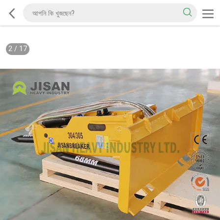
2
/
17