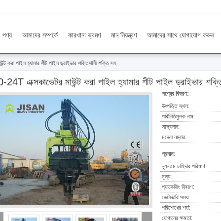
পণ্য
আমাদের সম্পর্কে
কারখানা ভ্রমণ
মান নিয়ন্ত্রণ
আমাদের সাথে যোগাযোগ করুন
্ট করা পাইল হ্যামার শীট পাইল ড্রাইভার শক্তিশালী শক্তি সহ
-24T এক্সকাভেটর মাউন্ট করা পাইল হ্যামার শীট পাইল ড্রাইভার শক্ত
পণ্যের বিবরণ:
উৎপত্তি স্থল:
পরিচিতিমুলক নাম:
সাক্ষ্যদান:
মডেল নম্বার:
প্রদান:
ন্যূনতম চাহিদার পরিমাণ:
মূল্য:
প্যাকেজিং বিবরণ:
ডেলিভারি সময়:
পরিশোধের শর্ত:
যোগানের ক্ষমতা: