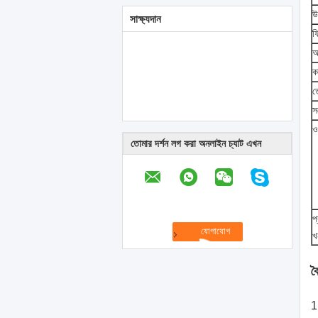
উদ
সাক্ষ্যদান
ফ্
অ
ক
ত
সর
ও
তোমার দর্শন লগ করা অনলাইন চ্যাট এখন
প
খ
বৈ
1