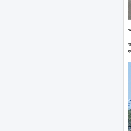
আ
হ
ক