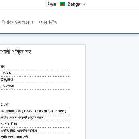
বিক্রয়
Bengali
উদ্ধৃতির জন্য আবেদন
সংস্থা নিউজ
িশালী শক্তি সহ
চীন
JISAN
CE,ISO
JSP450
1 সেট
Negotiation ( EXW , FOB or CIF price )
কাঠের কেস বা প্যালেট রপ্তানি করুন
5-7 কর্মদিবস
এল/সি, টি/টি, ওয়েস্টার্ন ইউনিয়ন
প্রতি বছর 1000 সেট