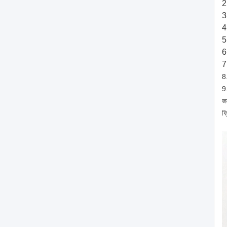
2
3
4
5
6
7
8.
9.
জ
ফ্