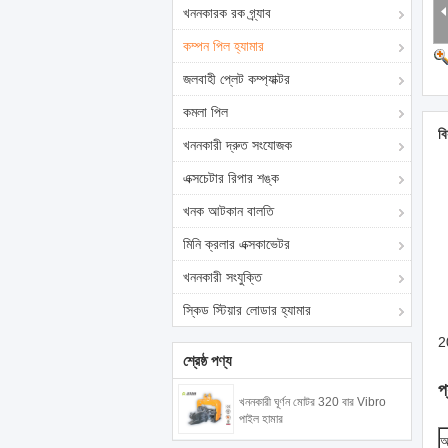
খননকারক রক গ্র্যাব
কম্পন পিল হ্যামার
জলবাহী প্লেট কম্প্যাক্টর
কমলা পিল
বি
খননকারী দ্রুত সংযোজক
এক্সচেটার রিপার শঙ্ক
খনক আটকান বালতি
মিনি ক্রলার এক্সকাভেটর
খননকারী সংযুক্তি
স্কিড স্টিয়ার লোডার হ্যামার
2
শ্রেষ্ঠ পণ্য
প
খননকারী ঘূর্ণন মোটর 320 বার Vibro
পাইল হামার
আ