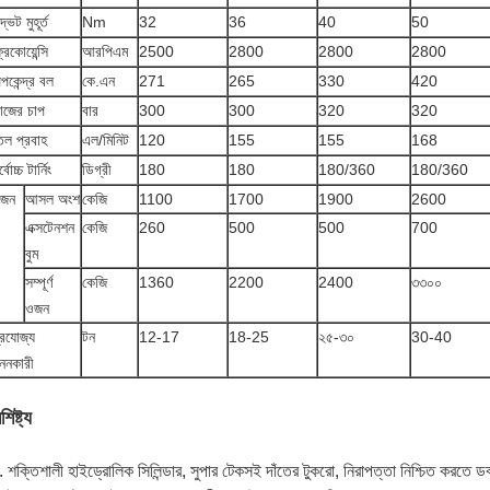
্ভট মুহূর্ত
Nm
32
36
40
50
রিকোয়েন্সি
আরপিএম
2500
2800
2800
2800
পকেন্দ্র বল
কে.এন
271
265
330
420
াজের চাপ
বার
300
300
320
320
েল প্রবাহ
এল/মিনিট
120
155
155
168
্বোচ্চ টার্নিং
ডিগ্রী
180
180
180/360
180/360
জন
আসল অংশ
কেজি
1100
1700
1900
2600
এক্সটেনশন
কেজি
260
500
500
700
বুম
সম্পূর্ণ
কেজি
1360
2200
2400
৩৩০০
ওজন
্রযোজ্য
টন
12-17
18-25
২৫-৩০
30-40
ননকারী
শিষ্ট্য
. শক্তিশালী হাইড্রোলিক সিলিন্ডার, সুপার টেকসই দাঁতের টুকরো, নিরাপত্তা নিশ্চিত করতে ড