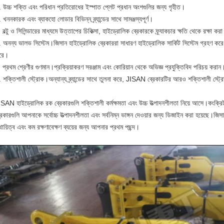
 উচ্চ শক্তি এবং পরিধান প্রতিরোধের ইস্পাত প্লেট প্রধান অংশগুলির জন্য গৃহীত।
 খননকারক এবং ব্যাকহো লোডার বিভিন্ন ব্র্যান্ডের সাথে সামঞ্জস্যপূর্ণ।
 বল্টু ও সিলিন্ডারের মাধ্যমে উত্তাপের চিকিত্সা, হাইড্রোলিক ব্রেকারকে ফ্র্যাকচার ক্ষতি থেকে রক্ষা কর
 অনন্য ভালভ সিস্টেম।জিসান হাইড্রোলিক ব্রেকাররা সাধারণ হাইড্রোলিক সার্কিট সিস্টেম গ্রহণ করে
রে।
 প্রথম শ্রেণীর গুণমান।প্রক্রিয়াকরণ সরঞ্জাম এবং কোরিয়ান থেকে অভিজ্ঞ প্রযুক্তিবিদ পরিচয় করান
 শক্তিশালী স্ট্রোক।অন্যান্য ব্র্যান্ডের সাথে তুলনা করে, JISAN ব্রেকারটির আরও শক্তিশালী স্ট্রো
ISAN হাইড্রোলিক রক ব্রেকারগুলি শক্তিশালী কর্মক্ষমতা এবং উচ্চ উত্পাদনশীলতা নিয়ে আসে।কংক্
রেকারগুলি আপনাকে সর্বোচ্চ উত্পাদনশীলতা এবং সর্বনিম্ন ভাঙ্গন দেওয়ার জন্য ডিজাইন করা হয়েছে।জিসান 
থায়িত্ব এবং কম রক্ষণাবেক্ষণ ব্যয়ের জন্য আপনার প্রথম পছন্দ।