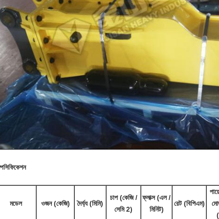
্পেসিফিকেশন
পায়
চাপ (কেজি /
ফ্লাক্স (এল /
মডেল
ওজন (কেজি)
দৈর্ঘ্য (মিমি)
রেট (বিপিএম)
মো
সেমি 2)
মিনিট)
(