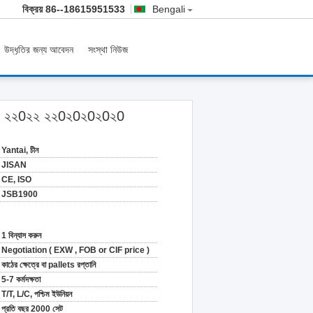
বিক্রয়
86--18615951533
Bengali
উদ্ধৃতির জন্য আবেদন
সংস্থা নিউজ
ক্সসিজি ২২0২২ ২২0২0২0২0২0
Yantai, চীন
JISAN
CE, ISO
JSB1900
1 বিন্যাস করুন
Negotiation ( EXW , FOB or CIF price )
কাঠের ক্ষেত্রে বা pallets রপ্তানি
5-7 কর্মদক্ষতা
T/T, L/C, পশ্চিম ইউনিয়ন
প্রতি বছর 2000 সেট