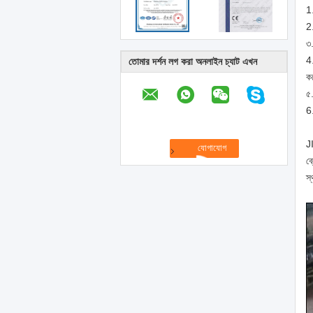
1.
2.
৩.
4.
তোমার দর্শন লগ করা অনলাইন চ্যাট এখন
ক
৫.
6.
J
ব্
স্