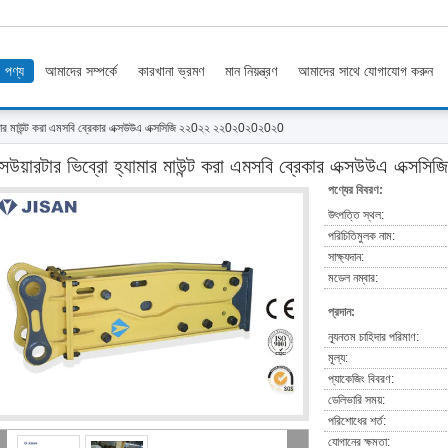
পণ্য
আমাদের সম্পর্কে
কারখানা ভ্রমণ
মান নিয়ন্ত্রণ
আমাদের সাথে যোগাযোগ করুন
্যামার মাউন্ট করা এমসবি ব্রেকার এক্সউউএ এক্সসিজি ২২0২২ ২২0২0২0২0২0
্সউয়ারটার ভিব্রো হ্যামার মাউন্ট করা এমসবি ব্রেকার এক্সউউএ এ
পণ্যের বিবরণ:
উৎপত্তি স্থল:
পরিচিতিমুলক নাম:
সাক্ষ্যদান:
মডেল নম্বার:
প্রদান:
ন্যূনতম চাহিদার পরিমাণ:
মূল্য:
প্যাকেজিং বিবরণ:
ডেলিভারি সময়:
পরিশোধের শর্ত:
যোগানের ক্ষমতা: