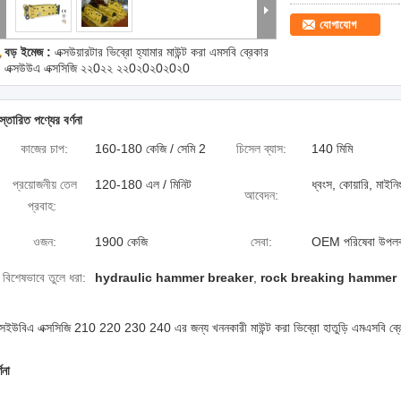
যোগাযোগ
বড় ইমেজ :
এক্সউয়ারটার ভিব্রো হ্যামার মাউন্ট করা এমসবি ব্রেকার
এক্সউউএ এক্সসিজি ২২0২২ ২২0২0২0২0২0
স্তারিত পণ্যের বর্ণনা
কাজের চাপ:
160-180 কেজি / সেমি 2
চিসেল ব্যাস:
140 মিমি
প্রয়োজনীয় তেল
120-180 এল / মিনিট
ধ্বংস, কোয়ারি, মাইনি
আবেদন:
প্রবাহ:
ওজন:
1900 কেজি
সেবা:
OEM পরিষেবা উপলব
বিশেষভাবে তুলে ধরা:
hydraulic hammer breaker
,
rock breaking hammer
ক্সইউবিএ এক্সসিজি 210 220 230 240 এর জন্য খননকারী মাউন্ট করা ভিব্রো হাতুড়ি এমএসবি ব্র
্ণনা