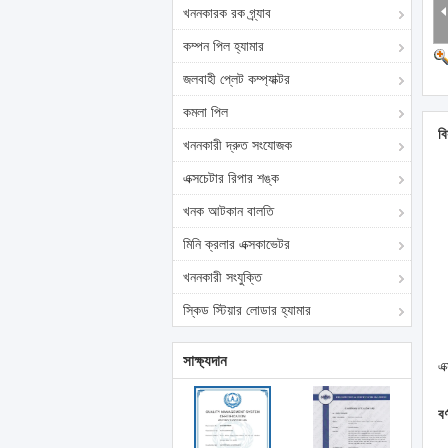
খননকারক রক গ্র্যাব
কম্পন পিল হ্যামার
জলবাহী প্লেট কম্প্যাক্টর
কমলা পিল
বি
খননকারী দ্রুত সংযোজক
এক্সচেটার রিপার শঙ্ক
খনক আটকান বালতি
মিনি ক্রলার এক্সকাভেটর
খননকারী সংযুক্তি
স্কিড স্টিয়ার লোডার হ্যামার
সাক্ষ্যদান
এ
বর