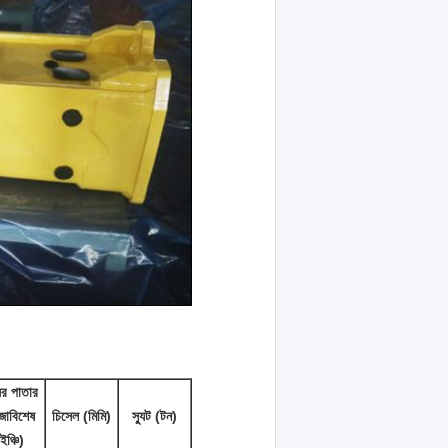
ের পাতার
জাবিশেষ
চিসেল (মিমি)
স্যুট (টন)
ইঞ্চি)