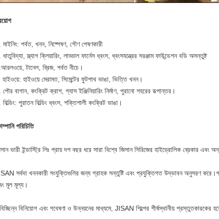
রয়োগ
 মাইনিং: পর্বত, খনন, নিষ্পেষণ, গৌণ পেষণকারী
 ধাতুবিদ্যা, স্ল্যাগ ক্লিয়ারিং, লাড্ডাল ফার্নেস ধ্বংস, ধ্বংসযন্ত্রের সরঞ্জাম ফাউন্ডেশন বডি অসন্তুষ্ট
আরলওয়ে, টানেল, ব্রিজ, পর্বত নীচে।
 হাইওয়ে: হাইওয়ে মেরামত, সিমেন্টের ফুটপাথ ভাঙা, ভিত্তি খনন।
 পৌর বাগান, কংক্রিট ক্রাশ, গ্যাস ইঞ্জিনিয়ারিং নির্মাণ, পুরানো শহরের রূপান্তর।
 বিল্ডিং: পুরাতন বিল্ডিং ধ্বংস, শক্তিশালী কংক্রিট ভাঙা।
ম্পানি পরিচিতি
সান ভারী ইন্ডাস্ট্রি লিঃ প্রায় দশ বছর ধরে সারা বিশ্বে জিসান সিরিজের হাইড্রোলিক ব্রেকার এবং
SAN সর্বদা খননকারী সংযুক্তিগুলির জন্য গ্রাহক সন্তুষ্টি এবং প্রযুক্তিগত উদ্ভাবন অনুসরণ করে।
ং মূল মূল্য।
িচ্ছিন্ন বিনিয়োগ এবং গবেষণা ও উন্নয়নের মাধ্যমে, JISAN শিল্পের শীর্ষস্থানীয় প্রস্তুতকারকের হ