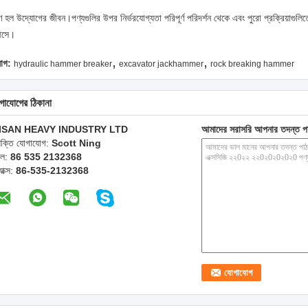
ণ হল উদ্যোগের জীবন।পণ্যগুলির উপর নির্ভরযোগ্যতা পরিপূর্ণ পরিদর্শন থেকে এবং পুরো প্রক্রিয়াগুলিতে 
সে।
,
,
যাগ:
hydraulic hammer breaker
excavator jackhammer
rock breaking hammer
গাযোগের ঠিকানা
ISAN HEAVY INDUSTRY LTD
আমাদের সরাসরি আপনার তদন্ত প
্যক্তি যোগাযোগ:
Scott Ning
েল:
86 535 2132368
যাক্স:
86-535-2132368